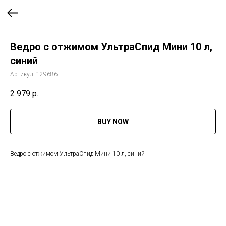
Ведро с отжимом УльтраСпид Мини 10 л,
синий
Артикул:
129686
2 979
р.
BUY NOW
Ведро с отжимом УльтраСпид Мини 10 л, синий