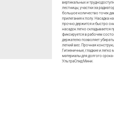
вертикальных и труднодоступн
лестницы, участки за радиато
большое количество точек дав
прилегания к полу. Насадка н
прочно держится и быстро сн
насадок легко складывается п
фиксируется в рабочем состо
держателю позволяет убирать
легкий вес. Прочная конструкц
Гигиеничные, гладкие и легк
материалы для долгого срока
УльтраСпид Мини.