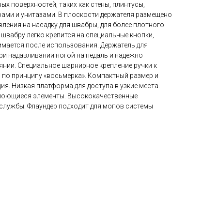
ых поверхностей, таких как стены, плинтусы,
рами и унитазами. В плоскости держателя размещено
ления на насадку для швабры, для более плотного
а швабру легко крепится на специальные кнопки,
имается после использования. Держатель для
ри надавливании ногой на педаль и надежно
янии. Специальное шарнирное крепление ручки к
 по принципу «восьмерка». Компактный размер и
ия. Низкая платформа для доступа в узкие места.
о моющиеся элементы. Высококачественные
 службы. Флаундер подходит для мопов системы