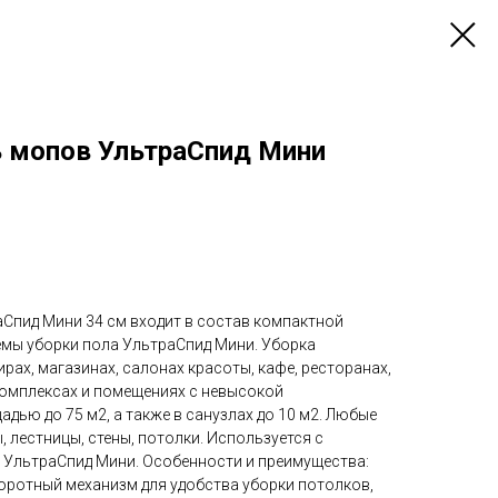
ь мопов УльтраСпид Мини
аСпид Мини 34 см входит в состав компактной
мы уборки пола УльтраСпид Мини. Уборка
ирах, магазинах, салонах красоты, кафе, ресторанах,
комплексах и помещениях с невысокой
ью до 75 м2, а также в санузлах до 10 м2. Любые
, лестницы, стены, потолки. Используется с
 УльтраСпид Мини. Особенности и преимущества:
оротный механизм для удобства уборки потолков,