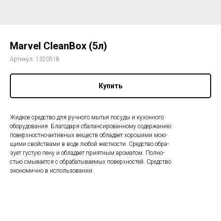
Marvel CleanBox (5л)
Артикул:
1320518
Купить
Жидкое средство для ручного мытья посуды и кухонного
оборудования. Благодаря сбалансированному содержанию
поверхностно-активных веществ обладает хорошими мою-
щими свойствами в воде любой жесткости. Средство обра-
зует густую пену и обладает приятным ароматом. Полно-
стью смывается с обрабатываемых поверхностей. Средство
экономично в использовании.